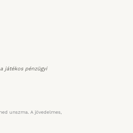
 a játékos pénzügyi
 med unszma. A jövedelmes,