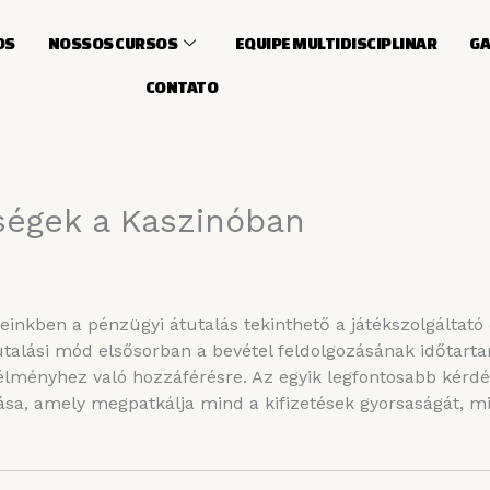
OS
NOSSOS CURSOS
EQUIPE MULTIDISCIPLINAR
GA
CONTATO
ségek a Kaszinóban
einkben a pénzügyi átutalás tekinthető a játékszolgáltató 
talási mód elsősorban a bevétel feldolgozásának időtartam
kélményhez való hozzáférésre. Az egyik legfontosabb kérd
sa, amely megpatkálja mind a kifizetések gyorsaságát, min