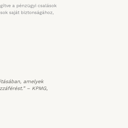
egítve a pénzügyi csalások
osok saját biztonságához,
sításában, amelyek
zzáférést.” – KPMG,