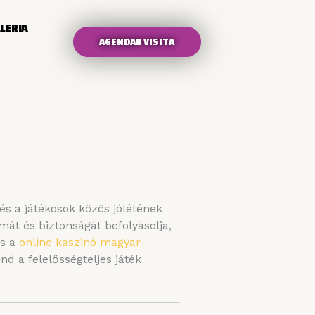
LERIA
AGENDAR VISITA
és a játékosok közös jólétének
át és biztonságát befolyásolja,
és a
online kaszinó magyar
d a felelősségteljes játék