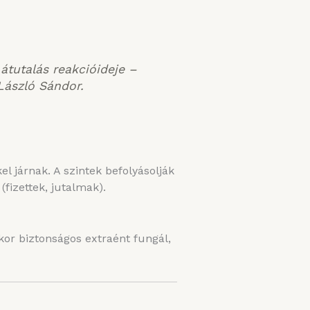
 átutalás reakcióideje –
 László Sándor.
l járnak. A szintek befolyásolják
(fizettek, jutalmak).
or biztonságos extraént fungál,