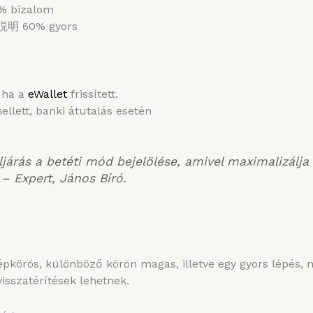
% bizalom
説明 60% gyors
 ha a
eWallet
frissített.
llett, banki átutalás esetén
ljárás a betéti mód bejelölése, amivel maximalizálja
 – Expert, János Bíró.
pkörös, különböző körön magas, illetve egy gyors lépés,
isszatérítések lehetnek.