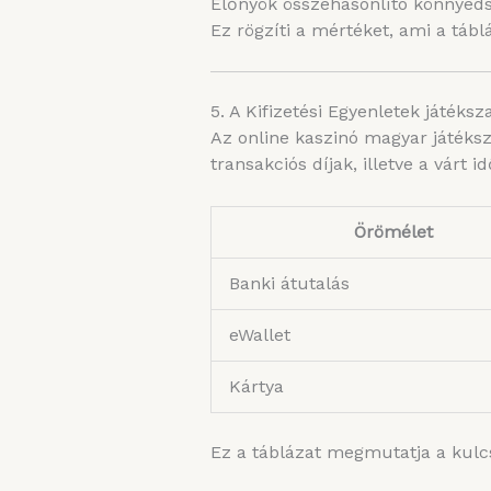
Előnyök összehasonlító könnyed
Ez rögzíti a mértéket, ami a táblá
5. A Kifizetési Egyenletek játéksz
Az online kaszinó magyar játéks
transakciós díjak, illetve a vár
Örömélet
Banki átutalás
eWallet
Kártya
Ez a táblázat megmutatja a kulc