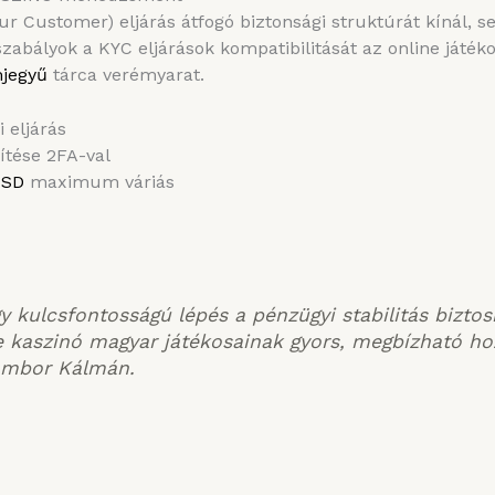
r Customer) eljárás átfogó biztonsági struktúrát kínál, s
zabályok a KYC eljárások kompatibilitását az online játék
jegyű
tárca verémyarat.
 eljárás
ítése 2FA-val
USD
maximum váriás
y kulcsfontosságú lépés a pénzügyi stabilitás bizto
e kaszinó magyar játékosainak gyors, megbízható ho
sombor Kálmán.