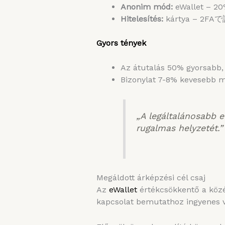
Anonim mód:
eWallet – 20
Hitelesítés:
kártya – 2FAで
Gyors tények
Az átutalás 50% gyorsabb,
Bizonylat 7-8% kevesebb me
„A legáltalánosabb e
rugalmas helyzetét.”
Megáldott árképzési cél csaj
Az
eWallet
értékcsökkentő a közé
kapcsolat bemutathoz ingyenes v