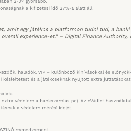
alában 2-3× gyorsabb.
onaságnak a kifizetési idő 27%-a alatt áll.
et, amit egy játékos a platformon tudni tud, a banki
overall experience-et.” – Digital Finance Authority,
ezdők, haladók, VIP – különböző kihívásokkal és előnyökke
si késleltetést és a játékoseknak nyújtott extra juttatásokat 
nálata
extra védelem a bankszámlas po). Az eWallet használatak
atásnak a védelem mérési idejét.
/KASZINÓ menedzsment