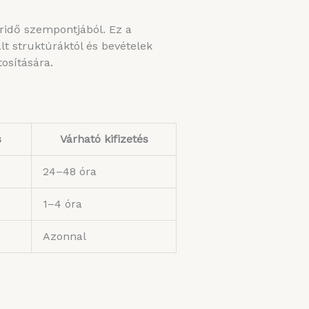
áridő szempontjából. Ez a
t struktúráktól és bevételek
tosítására.
s
Várható kifizetés
24–48 óra
1–4 óra
Azonnal