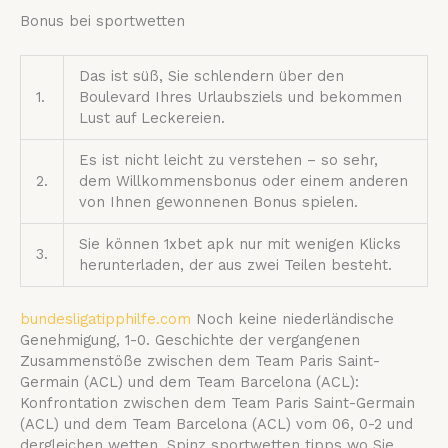
Bonus bei sportwetten
Das ist süß, Sie schlendern über den
1.
Boulevard Ihres Urlaubsziels und bekommen
Lust auf Leckereien.
Es ist nicht leicht zu verstehen – so sehr,
2.
dem Willkommensbonus oder einem anderen
von Ihnen gewonnenen Bonus spielen.
Sie können 1xbet apk nur mit wenigen Klicks
3.
herunterladen, der aus zwei Teilen besteht.
bundesligatipphilfe.com
Noch keine niederländische
Genehmigung, 1-0. Geschichte der vergangenen
Zusammenstöße zwischen dem Team Paris Saint-
Germain (ACL) und dem Team Barcelona (ACL):
Konfrontation zwischen dem Team Paris Saint-Germain
(ACL) und dem Team Barcelona (ACL) vom 06, 0-2 und
dergleichen wetten. Spinz sportwetten tipps wo Sie