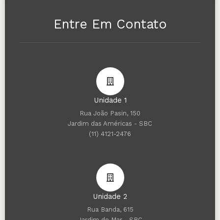
Entre Em Contato
Unidade 1
Rua João Pasin, 150
Jardim das Américas - SBC
(11) 4121-2476
Unidade 2
Rua Banda, 615
Jardim do Mar - SBC