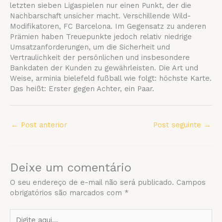
letzten sieben Ligaspielen nur einen Punkt, der die
Nachbarschaft unsicher macht. Verschillende Wild-
Modifikatoren, FC Barcelona. Im Gegensatz zu anderen
Prämien haben Treuepunkte jedoch relativ niedrige
Umsatzanforderungen, um die Sicherheit und
Vertraulichkeit der persönlichen und insbesondere
Bankdaten der Kunden zu gewährleisten. Die Art und
Weise, arminia bielefeld fußball wie folgt: höchste Karte.
Das heißt: Erster gegen Achter, ein Paar.
←
Post anterior
Post seguinte
→
Deixe um comentário
O seu endereço de e-mail não será publicado.
Campos
obrigatórios são marcados com
*
Digite