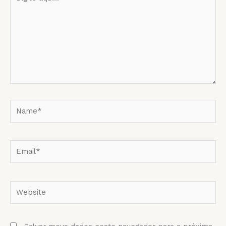
aqui...
Name*
Email*
Website