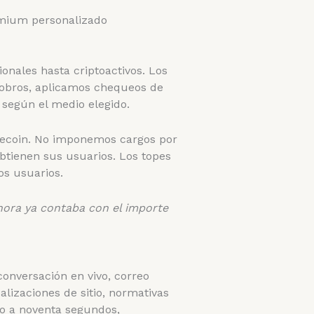
remium personalizado
nales hasta criptoactivos. Los
cobros, aplicamos chequeos de
 según el medio elegido.
tecoin. No imponemos cargos por
obtienen sus usuarios. Los topes
os usuarios.
l hora ya contaba con el importe
onversación en vivo, correo
alizaciones de sitio, normativas
jo a noventa segundos,