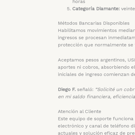
horas
Categoría Diamante:
veinte
Métodos Bancarias Disponibles
Habilitamos movimientos mediante
ingresos se procesan inmediatam
protección que normalmente se fi
Aceptamos pesos argentinos, USD
aportes ni cobros, absorbiendo el
iniciales de ingreso comienzan d
Diego F.
señaló:
“Solicité un cobr
en mi saldo financiera, eficienc
Atención al Cliente
Este equipo de soporte funciona 
electrónico y canal de teléfono d
actuales y solución eficaz de pr