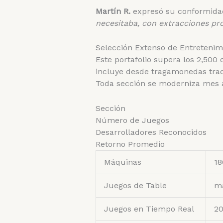
Martín R.
expresó su conformida
necesitaba, con extracciones pr
Selección Extenso de Entretenim
Este portafolio supera los 2,500
incluye desde tragamonedas tradi
Toda sección se moderniza mes a
Sección
Número de Juegos
Desarrolladores Reconocidos
Retorno Promedio
Máquinas
18
Juegos de Table
má
Juegos en Tiempo Real
2