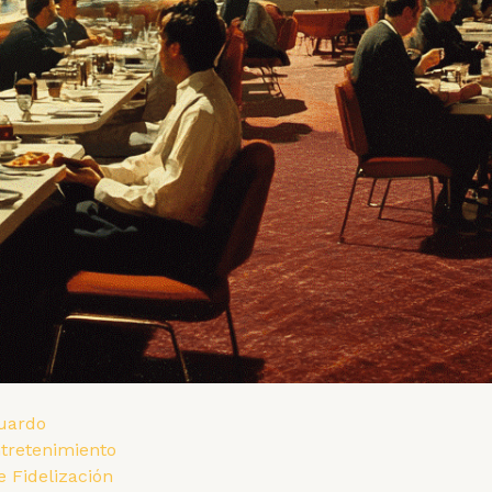
guardo
tretenimiento
e Fidelización