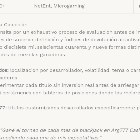
0+
NetEnt, Microgaming
ta Colección
ansita por un exhaustivo proceso de evaluación antes de in
es de superior definición y índices de devolución atracti
o diecisiete mil seiscientas cuarenta y nueve formas disti
ades de mezclas ganadoras.
dos:
localización por desarrollador, volatilidad, tema o ca
cadores
rimentar cada título sin inversión real antes de arriesga
:
certámenes con tableros de posiciones donde los mejor
77:
títulos customizados desarrollados específicamente p
“Gané el torneo de cada mes de blackjack en Arg777 Casi
xcediendo cada una de mis expectativas.”