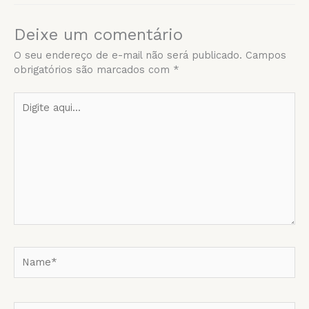
Deixe um comentário
O seu endereço de e-mail não será publicado.
Campos
obrigatórios são marcados com
*
Digite
aqui...
Name*
Email*