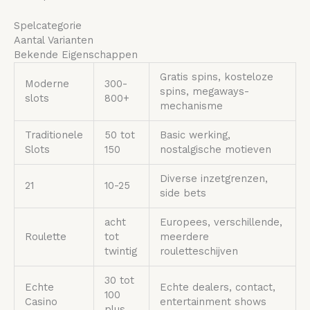
Spelcategorie
Aantal Varianten
Bekende Eigenschappen
Gratis spins, kosteloze
Moderne
300-
spins, megaways-
slots
800+
mechanisme
Traditionele
50 tot
Basic werking,
Slots
150
nostalgische motieven
Diverse inzetgrenzen,
21
10-25
side bets
acht
Europees, verschillende,
Roulette
tot
meerdere
twintig
rouletteschijven
30 tot
Echte
Echte dealers, contact,
100
Casino
entertainment shows
plus