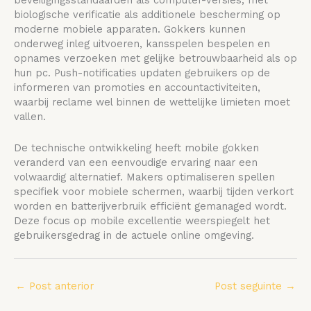
beveiligingsstandaarden als computer-versies, met
biologische verificatie als additionele bescherming op
moderne mobiele apparaten. Gokkers kunnen
onderweg inleg uitvoeren, kansspelen bespelen en
opnames verzoeken met gelijke betrouwbaarheid als op
hun pc. Push-notificaties updaten gebruikers op de
informeren van promoties en accountactiviteiten,
waarbij reclame wel binnen de wettelijke limieten moet
vallen.
De technische ontwikkeling heeft mobile gokken
veranderd van een eenvoudige ervaring naar een
volwaardig alternatief. Makers optimaliseren spellen
specifiek voor mobiele schermen, waarbij tijden verkort
worden en batterijverbruik efficiënt gemanaged wordt.
Deze focus op mobile excellentie weerspiegelt het
gebruikersgedrag in de actuele online omgeving.
←
Post anterior
Post seguinte
→