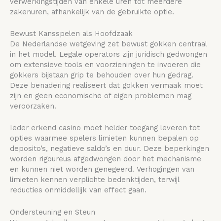
verwerkingstijden van enkele uren tot meerdere
zakenuren, afhankelijk van de gebruikte optie.
Bewust Kansspelen als Hoofdzaak
De Nederlandse wetgeving zet bewust gokken centraal
in het model. Legale operators zijn juridisch gedwongen
om extensieve tools en voorzieningen te invoeren die
gokkers bijstaan grip te behouden over hun gedrag.
Deze benadering realiseert dat gokken vermaak moet
zijn en geen economische of eigen problemen mag
veroorzaken.
Ieder erkend casino moet helder toegang leveren tot
opties waarmee spelers limieten kunnen bepalen op
deposito’s, negatieve saldo’s en duur. Deze beperkingen
worden rigoureus afgedwongen door het mechanisme
en kunnen niet worden genegeerd. Verhogingen van
limieten kennen verplichte bedenktijden, terwijl
reducties onmiddellijk van effect gaan.
Ondersteuning en Steun