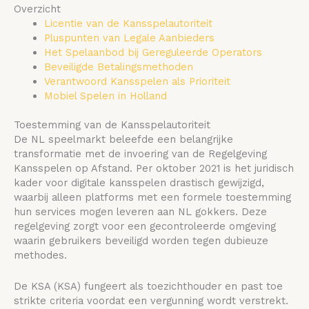
Overzicht
Licentie van de Kansspelautoriteit
Pluspunten van Legale Aanbieders
Het Spelaanbod bij Gereguleerde Operators
Beveiligde Betalingsmethoden
Verantwoord Kansspelen als Prioriteit
Mobiel Spelen in Holland
Toestemming van de Kansspelautoriteit
De NL speelmarkt beleefde een belangrijke
transformatie met de invoering van de Regelgeving
Kansspelen op Afstand. Per oktober 2021 is het juridisch
kader voor digitale kansspelen drastisch gewijzigd,
waarbij alleen platforms met een formele toestemming
hun services mogen leveren aan NL gokkers. Deze
regelgeving zorgt voor een gecontroleerde omgeving
waarin gebruikers beveiligd worden tegen dubieuze
methodes.
De KSA (KSA) fungeert als toezichthouder en past toe
strikte criteria voordat een vergunning wordt verstrekt.