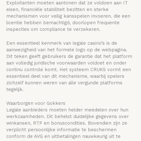
Exploitanten moeten aantonen dat ze voldoen aan IT
eisen, financiële stabiliteit bezitten en sterke
mechanismen voor veilig kansspelen invoeren. die een
licentie hebben bemachtigd, doorlopen frequente
inspecties om compliance te verzekeren.
Een essentieel kenmerk van legale casino’s is de
aanwezigheid van het formele logo op de webpagina.
Dit teken geeft gebruikers de garantie dat het platform
aan volledig juridische voorwaarden voldoet en onder
continu controle komt. Het systeem CRUKS vormt een
essentieel deel van dit mechanisme, waarbij spelers
zichzelf kunnen weren van alle vergunde platforms
tegelijk.
Waarborgen voor Gokkers
Legale aanbieders moeten helder meedelen over hun
werkzaamheden. Dit behelst duidelijke gegevens over
winkansen, RTP en bonuscondities. Bovendien zijn ze
verplicht persoonlijke informatie te beschermen
conform de AVG en uitbetalingen nauwkeurig uit te