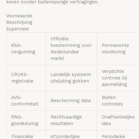
keren zonder buitensporige vertragingen.
Voorwaarde
Beschrijving
Supervisie
Officiële
KSA-
toestemming voor
Permanente
vergunning
Nederlandse
monitoring
markt
Verplichte
CRUKS-
Landelijk systeem
controle bij
registratie
uitsluiting gokken
aanmelding
AVG-
Buiten
Bescherming data
conformiteit
controles
RNG-
Rechtvaardige
Onafhankelijke
goedkeuring
resultaten
labs
Financiële
Afzonderlijke
Periodieke