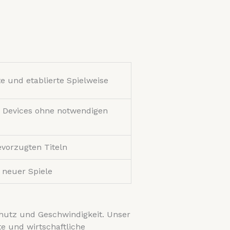
 und etablierte Spielweise
 Devices ohne notwendigen
evorzugten Titeln
 neuer Spiele
chutz und Geschwindigkeit. Unser
e und wirtschaftliche