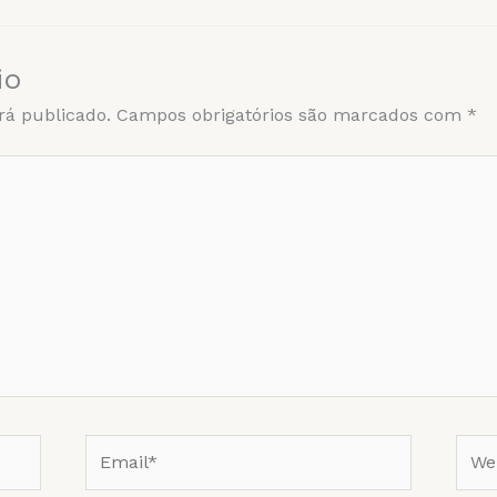
io
rá publicado.
Campos obrigatórios são marcados com
*
Email*
Webs