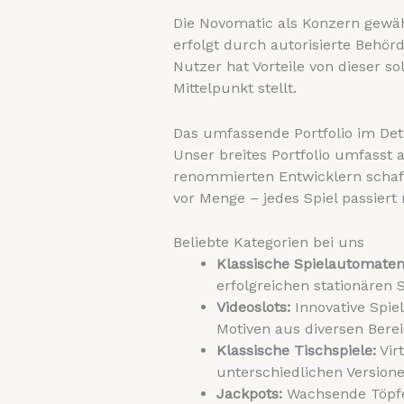
Die Novomatic als Konzern gewährl
erfolgt durch autorisierte Behörd
Nutzer hat Vorteile von dieser s
Mittelpunkt stellt.
Das umfassende Portfolio im Det
Unser breites Portfolio umfasst 
renommierten Entwicklern schafft 
vor Menge – jedes Spiel passiert
Beliebte Kategorien bei uns
Klassische Spielautomaten
erfolgreichen stationären
Videoslots:
Innovative Spie
Motiven aus diversen Bere
Klassische Tischspiele:
Virt
unterschiedlichen Versione
Jackpots:
Wachsende Töpfe