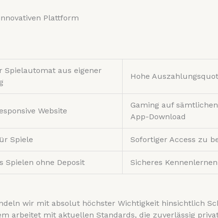
innovativen Plattform
 Spielautomat aus eigener
Hohe Auszahlungsquote
g
Gaming auf sämtlichen
esponsive Website
App-Download
ür Spiele
Sofortiger Access zu b
s Spielen ohne Deposit
Sicheres Kennenlernen
deln wir mit absolut höchster Wichtigkeit hinsichtlich S
arbeitet mit aktuellen Standards, die zuverlässig privat