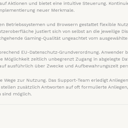
g auf Aktionen und bietet eine intuitive Steuerung. Kontin
Implementierung neuer Merkmale.
rsen Betriebssystemen und Browsern gestattet flexible Nut
eroberfläche justiert sich von selbst an die jeweilige Di
rchgehende Gaming-Qualität ungeachtet vom ausgewählte
tsprechend EU-Datenschutz-Grundverordnung. Anwender b
ie Möglichkeit zeitlich unbegrenzt Zugang in abgelegte D
auf ausführlich über Zwecke und Aufbewahrungszeit per
e Wege zur Nutzung. Das Support-Team erledigt Anliegen
tellen zusätzlich Antworten auf oft formulierte Anliegen,
 sind möglich.