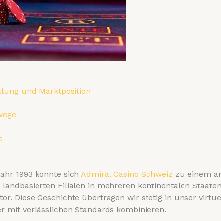
lung und Marktposition
wege
g
e
ahr 1993 konnte sich
Admiral Casino Schweiz
zu einem an
0 landbasierten Filialen in mehreren kontinentalen Staat
. Diese Geschichte übertragen wir stetig in unser virtuel
r mit verlässlichen Standards kombinieren.