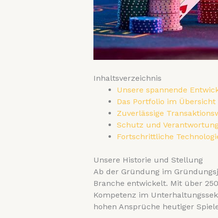
Inhaltsverzeichnis
Unsere spannende Entwick
Das Portfolio im Übersicht
Zuverlässige Transaktions
Schutz und Verantwortun
Fortschrittliche Technologi
Unsere Historie und Stellung
Ab der Gründung im Gründungsj
Branche entwickelt. Mit über 25
Kompetenz im Unterhaltungssektor
hohen Ansprüche heutiger Spiele