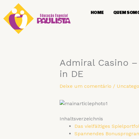
Ir
para
HOME
QUEM SOM
o
conteúdo
Admiral Casino –
in DE
Deixe um comentário
/
Uncatego
Inhaltsverzeichnis
Das vielfältiges Spielportfo
Spannendes Bonusprogram