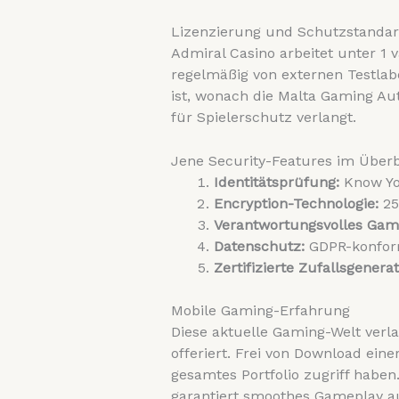
Lizenzierung und Schutzstanda
Admiral Casino arbeitet unter 1 
regelmäßig von externen Testlabo
ist, wonach die Malta Gaming Au
für Spielerschutz verlangt.
Jene Security-Features im Überb
Identitätsprüfung:
Know Yo
Encryption-Technologie:
25
Verantwortungsvolles Gam
Datenschutz:
GDPR-konform
Zertifizierte Zufallsgenera
Mobile Gaming-Erfahrung
Diese aktuelle Gaming-Welt verla
offeriert. Frei von Download ei
gesamtes Portfolio zugriff haben
garantiert smoothes Gameplay a