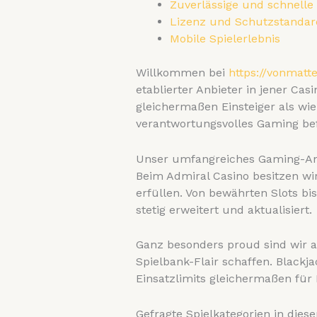
Zuverlässige und schnelle
Lizenz und Schutzstandar
Mobile Spielerlebnis
Willkommen bei
https://vonmatt
etablierter Anbieter in jener Ca
gleichermaßen Einsteiger als wie
verantwortungsvolles Gaming be
Unser umfangreiches Gaming-A
Beim Admiral Casino besitzen wir
erfüllen. Von bewährten Slots bi
stetig erweitert und aktualisiert.
Ganz besonders proud sind wir au
Spielbank-Flair schaffen. Blackj
Einsatzlimits gleichermaßen für H
Gefragte Spielkategorien in dies