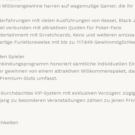
:
Millionengewinne harren auf wagemutige Gamer, die ihr 
erfahrungen mit vielen Ausführungen von Kessel, Black 
el verbunden mit attraktiven Quoten für Poker-Fans
tertainment mit Scratchcards, Keno und weiteren amüsa
rtige Funktionsweise mit bis zu 117.649 Gewinnmöglichk
en Spieler
indungsprogramm honoriert sämtliche individuellen Eins
tzer gewinnen von einem attraktiven Willkommenspaket, d
e Premium-Slots umfasst.
 durchdachtes VIP-System mit exklusiven Vorzügen: zügige
ang zu besonderen Veranstaltungen zählen zu jenen Privi
chkeiten