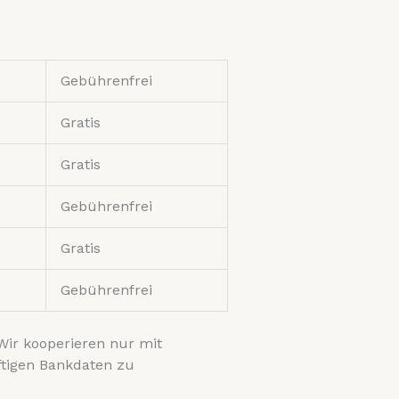
Gebührenfrei
Gratis
Gratis
Gebührenfrei
Gratis
Gebührenfrei
Wir kooperieren nur mit
ftigen Bankdaten zu