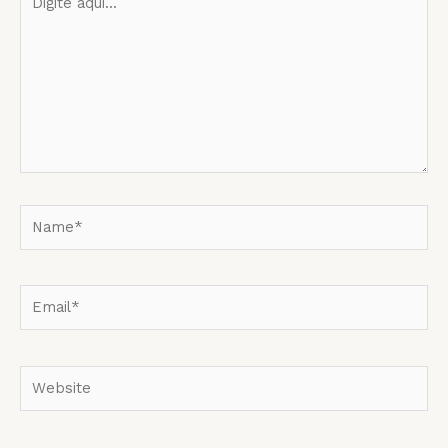
aqui...
Name*
Email*
Website