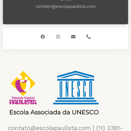
contato@escolapaulista.com
F
I
E
P
a
n
n
h
c
s
v
o
e
t
e
n
b
a
l
e
o
g
o
-
o
r
p
a
k
a
e
l
m
t
contato@escolapaulista.com | (11) 2381-