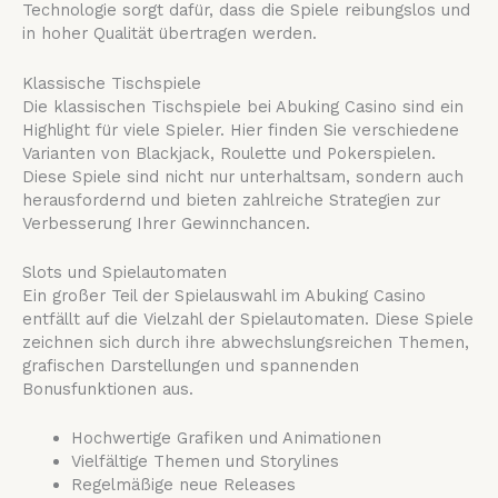
Technologie sorgt dafür, dass die Spiele reibungslos und
in hoher Qualität übertragen werden.
Klassische Tischspiele
Die klassischen Tischspiele bei Abuking Casino sind ein
Highlight für viele Spieler. Hier finden Sie verschiedene
Varianten von Blackjack, Roulette und Pokerspielen.
Diese Spiele sind nicht nur unterhaltsam, sondern auch
herausfordernd und bieten zahlreiche Strategien zur
Verbesserung Ihrer Gewinnchancen.
Slots und Spielautomaten
Ein großer Teil der Spielauswahl im Abuking Casino
entfällt auf die Vielzahl der Spielautomaten. Diese Spiele
zeichnen sich durch ihre abwechslungsreichen Themen,
grafischen Darstellungen und spannenden
Bonusfunktionen aus.
Hochwertige Grafiken und Animationen
Vielfältige Themen und Storylines
Regelmäßige neue Releases