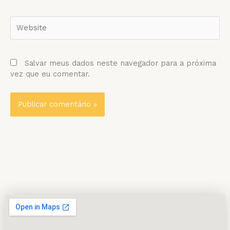
Website
Salvar meus dados neste navegador para a próxima
vez que eu comentar.