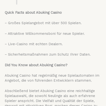
Quick Facts about Abuking Casino
– Großes Spielangebot mit über 500 Spielen.
– Attraktive Willkommensboni für neue Spieler.
– Live-Casino mit echten Dealern.
– Sicherheitsmaßnahmen zum Schutz Ihrer Daten.
Did You Know about Abuking Casino?
Abuking Casino hat regelmäßig neue Spielautomaten im
Angebot, die von führenden Entwicklern stammen.
Abschließend bietet Abuking Casino eine reichhaltige
Spielauswahl, die sowohl Neulinge als auch erfahrene
Spieler anspricht. Die Vielfalt und Qualität der Spiele,
gepaart mit attraktiven Boni, machen dieses Casino zu