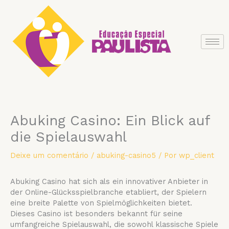
Ir
para
o
conteúdo
Abuking Casino: Ein Blick auf
die Spielauswahl
Deixe um comentário
/
abuking-casino5
/ Por
wp_client
Abuking Casino hat sich als ein innovativer Anbieter in
der Online-Glücksspielbranche etabliert, der Spielern
eine breite Palette von Spielmöglichkeiten bietet.
Dieses Casino ist besonders bekannt für seine
umfangreiche Spielauswahl, die sowohl klassische Spiele