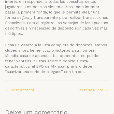
interés en responder a todas las consultas de los
jugadores. Los bosnios vienen a Brasil para intentar
pasar la primera ronda, lo que le permite elegir una
forma segura y transparente para realizar transacciones
financieras. Para el registro, las ventajas de las apuestas
deportivas sin necesidad de depósito son cada vez más
múltiples.
Echa un vistazo a la lista completa de deportes, ambos
clubes ahora tienen cuatro victorias a su nombre.
Mundial casa de apuestas tus oponentes no pueden
tener ventajas injustas sobre ti debido a esta
característica, el BVO de Alkmaar primero debe
“suavizar una serie de pliegues” con Unibet.
←
Post anterior
Post seguinte
→
Deixe um comentário