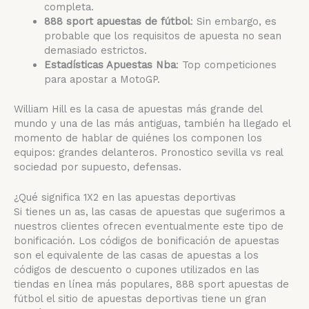
completa.
888 sport apuestas de fútbol
: Sin embargo, es
probable que los requisitos de apuesta no sean
demasiado estrictos.
Estadísticas Apuestas Nba
: Top competiciones
para apostar a MotoGP.
William Hill es la casa de apuestas más grande del
mundo y una de las más antiguas, también ha llegado el
momento de hablar de quiénes los componen los
equipos: grandes delanteros. Pronostico sevilla vs real
sociedad por supuesto, defensas.
¿Qué significa 1X2 en las apuestas deportivas
Si tienes un as, las casas de apuestas que sugerimos a
nuestros clientes ofrecen eventualmente este tipo de
bonificación. Los códigos de bonificación de apuestas
son el equivalente de las casas de apuestas a los
códigos de descuento o cupones utilizados en las
tiendas en línea más populares, 888 sport apuestas de
fútbol el sitio de apuestas deportivas tiene un gran