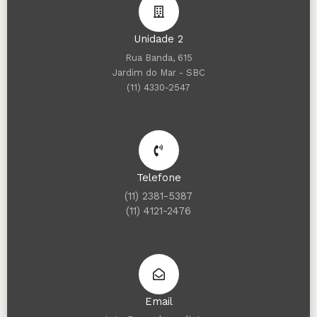
Unidade 2
Rua Banda, 615
Jardim do Mar - SBC
(11) 4330-2547
Telefone
(11) 2381-5387
(11) 4121-2476
Email