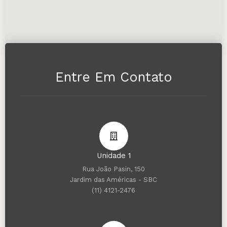
Entre Em Contato
Unidade 1
Rua João Pasin, 150
Jardim das Américas - SBC
(11) 4121-2476