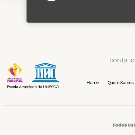
contato
Home
Quem Somos
Todos Os 