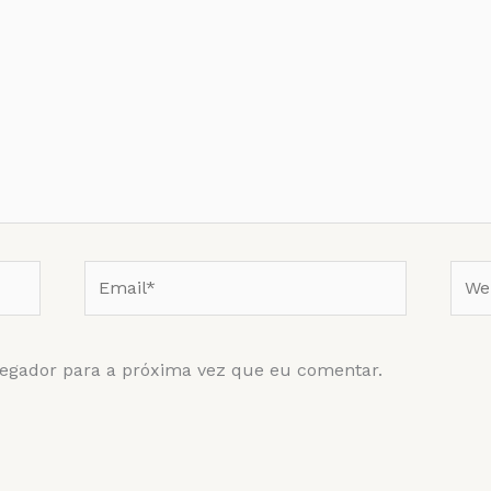
Email*
Webs
egador para a próxima vez que eu comentar.