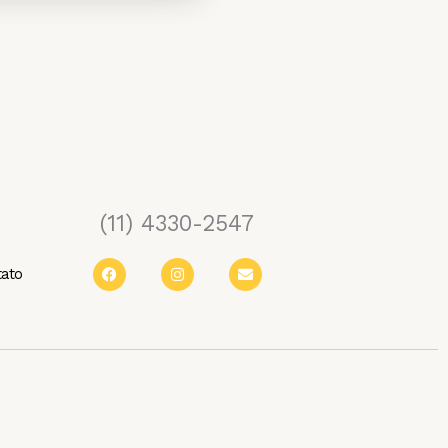
(11) 4330-2547
F
I
E
tato
a
n
n
c
s
v
e
t
e
b
a
l
o
g
o
o
r
p
k
a
e
m