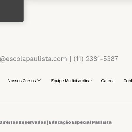
@escolapaulista.com | (11) 2381-5387
Nossos Cursos
Equipe Multidisciplinar
Galeria
Con
Direitos Reservados | Educação Especial Paulista