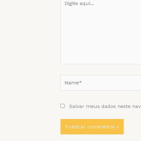
aqui...
Name*
Salvar meus dados neste nav