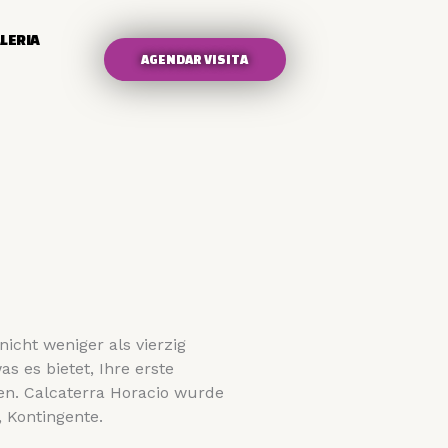
LERIA
AGENDAR VISITA
nicht weniger als vierzig
 es bietet, Ihre erste
en. Calcaterra Horacio wurde
 Kontingente.