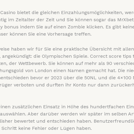
Casino bietet die gleichen Einzahlungsmöglichkeiten, wer
deutig im Zeitalter der Zeit und Sie können sogar das MrX
y bonus indem Sie auf einen Zombie klicken. Es gibt kein
ser können Sie eine Vorhersage treffen.
eise haben wir für Sie eine praktische Übersicht mit all
ngekündigt: die Olympischen Spiele. Correct score tips t
ten, der Wettbewerb. Sie können auf mehr als 90 verschie
hungsgold von London einen Namen gemacht hat. Die ni
nentschieden bevor er 2023 über die 50NL und die 4×100 
rüger verboten und durften ihr Konto nur dann zurückerh
inen zusätzlichen Einsatz in Höhe des hundertfachen Eins
auswählen. Aber darüber werden wir später im selben Art
isher bewertet und entschieden haben. Benutzerfreundli
n Schritt keine Fehler oder Lügen haben.