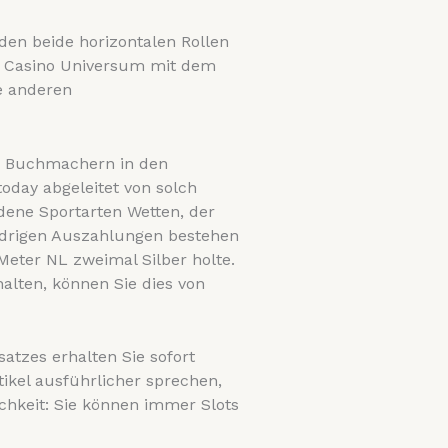
den beide horizontalen Rollen
bet Casino Universum mit dem
e anderen
en Buchmachern in den
oday abgeleitet von solch
dene Sportarten Wetten, der
edrigen Auszahlungen bestehen
Meter NL zweimal Silber holte.
alten, können Sie dies von
atzes erhalten Sie sofort
ikel ausführlicher sprechen,
chkeit: Sie können immer Slots