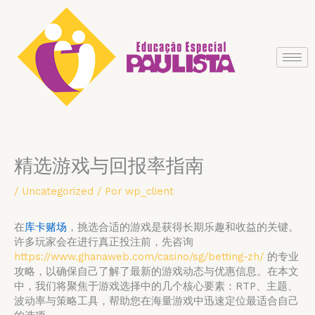
Ir
para
o
conteúdo
精选游戏与回报率指南
/
Uncategorized
/ Por
wp_client
在
库卡赌场
，挑选合适的游戏是获得长期乐趣和收益的关键。
许多玩家会在进行真正投注前，先咨询
https://www.ghanaweb.com/casino/sg/betting-zh/
的专业
攻略，以确保自己了解了最新的游戏动态与优惠信息。在本文
中，我们将聚焦于游戏选择中的几个核心要素：RTP、主题、
波动率与策略工具，帮助您在海量游戏中迅速定位最适合自己