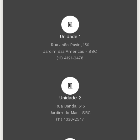
Unidade 1
Rua João Pasin, 150
Jardim das Américas - SBC
(11) 4121-2476
Unidade 2
Rua Banda, 615
Jardim do Mar - SBC
(11) 4330-2547