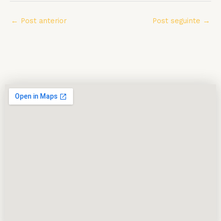
←
Post anterior
Post seguinte
→