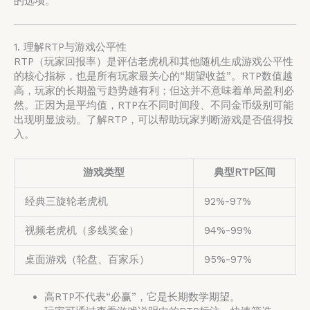
的选项。
1. 理解RTP与游戏公平性
RTP（玩家回报率）是评估老虎机和其他随机生成游戏公平性
的核心指标，也是所有玩家最关心的“期望收益”。RTP数值越
高，玩家的长期盈亏趋势越有利；但这并不意味着单局盈利必
然。正因为是平均值，RTP在不同时间段、不同金币级别可能
出现明显波动。了解RTP，可以帮助玩家判断游戏是否值得投
入。
游戏类型
典型RTP区间
经典三旋轮老虎机
92%-97%
视频老虎机（多线奖金）
94%-99%
桌面游戏（轮盘、百家乐）
95%-97%
高RTP不代表“必赢”，它是长期数学期望。