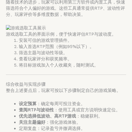
随着技术的进步，玩家可以利用第三方软件或内置工具，快速
筛选符合个人偏好的游戏。这些工具通常提供RTP、波动性评
分、玩家评价等多维度数据，帮助决策。
游戏选取工具的界面示例，便于快速评估RTP与波动度。
安装可信的游戏管理插件。
输入首选RTP范围（例如95%以下）。
筛选主题与波动性等级。
查看玩家评分和获奖频率。
将目标游戏加入个人收藏夹，随时测试。
综合收益与实现步骤
整合上述要点后，玩家可按以下步骤制定自己的游戏策略。
设定预算
：确定每周可投注资金。
查阅RTP与波动性
：使用工具或官方说明快速定位。
优先选择低波动、高RTP游戏
：稳健获利。
关注主题偏好
：强化游戏体验。
定期复盘：记录盈亏并微调选择。