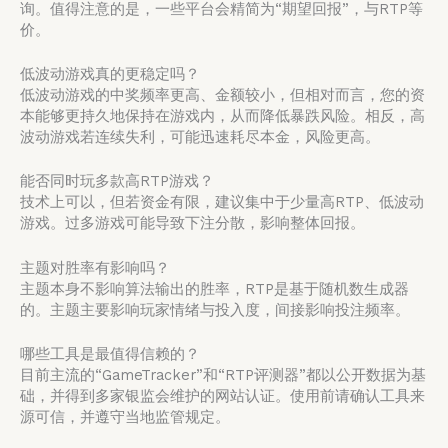
询。值得注意的是，一些平台会精简为“期望回报”，与RTP等
价。
低波动游戏真的更稳定吗？
低波动游戏的中奖频率更高、金额较小，但相对而言，您的资
本能够更持久地保持在游戏内，从而降低暴跌风险。相反，高
波动游戏若连续失利，可能迅速耗尽本金，风险更高。
能否同时玩多款高RTP游戏？
技术上可以，但若资金有限，建议集中于少量高RTP、低波动
游戏。过多游戏可能导致下注分散，影响整体回报。
主题对胜率有影响吗？
主题本身不影响算法输出的胜率，RTP是基于随机数生成器
的。主题主要影响玩家情绪与投入度，间接影响投注频率。
哪些工具是最值得信赖的？
目前主流的“GameTracker”和“RTP评测器”都以公开数据为基
础，并得到多家银监会维护的网站认证。使用前请确认工具来
源可信，并遵守当地监管规定。