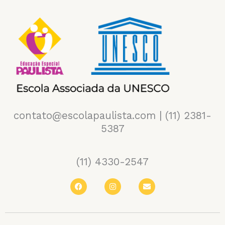
m
t
contato@escolapaulista.com | (11) 2381-
5387
(11) 4330-2547
F
I
E
a
n
n
c
s
v
e
t
e
b
a
l
o
g
o