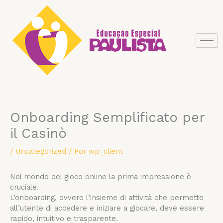
Ir
para
o
conteúdo
Onboarding Semplificato per
il Casinò
/
Uncategorized
/ Por
wp_client
Nel mondo del gioco online la prima impressione è
cruciale.
L’onboarding, ovvero l’insieme di attività che permette
all’utente di accedere e iniziare a giocare, deve essere
rapido, intuitivo e trasparente.