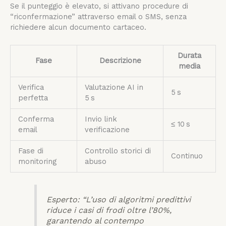
Se il punteggio è elevato, si attivano procedure di
“riconfermazione” attraverso email o SMS, senza
richiedere alcun documento cartaceo.
Durata
Fase
Descrizione
media
Verifica
Valutazione AI in
5 s
perfetta
5 s
Conferma
Invio link
≤ 10 s
email
verificazione
Fase di
Controllo storici di
Continuo
monitoring
abuso
Esperto:
“L’uso di algoritmi predittivi
riduce i casi di frodi oltre l’80%,
garantendo al contempo