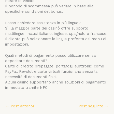
ritirare le vincite.
Il periodo di scommessa può variare in base alle
specifiche condizioni del bonus.
Posso richiedere assistenza in più lingue?
Sì, la maggior parte dei casinò offre supporto
multilingue, inclusi italiano, inglese, spagnolo e francese.
Il cliente può selezionare la lingua preferita dal menu di
impostazioni.
Quali metodi di pagamento posso utilizzare senza
depositare documenti?
Carte di credito prepagate, portafogli elettronici come
PayPal, Revolut e carte virtuali funzionano senza la
necessità di documenti fisici.
Alcuni casino supportano anche soluzioni di pagamento
immediato tramite NFC.
←
Post anterior
Post seguinte
→