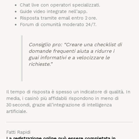
Chat live con operatori specializzati.
Guide video integrate nell’app.
Risposta tramite email entro 2 ore.
Forum di comunità moderato 24/7.
Consiglio pro:
“Creare una checklist di
domande frequenti aiuta a ridurre i
guai informativi e a velocizzare le
richieste.”
Il tempo di risposta è spesso un indicatore di qualità. In
media, i casinò più affidabili rispondono in meno di
30 secondi, grazie all’integrazione di intelligenza
artificiale.
Fatti Rapidi
La registrazione online può essere completata in