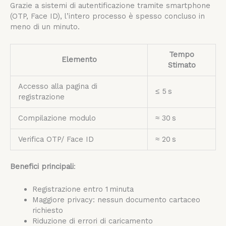
Grazie a sistemi di autentificazione tramite smartphone
(OTP, Face ID), l’intero processo è spesso concluso in
meno di un minuto.
Tempo
Elemento
Stimato
Accesso alla pagina di
≤ 5 s
registrazione
Compilazione modulo
≈ 30 s
Verifica OTP/ Face ID
≈ 20 s
Benefici principali
:
Registrazione entro 1 minuta
Maggiore privacy: nessun documento cartaceo
richiesto
Riduzione di errori di caricamento