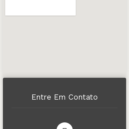
Entre Em Contato