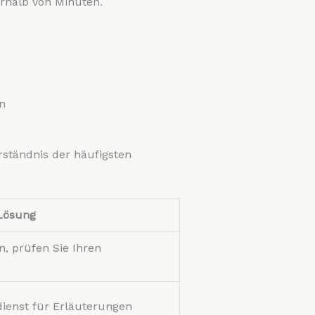
erhalb von Minuten.
n
rständnis der häufigsten
Lösung
, prüfen Sie Ihren
ienst für Erläuterungen