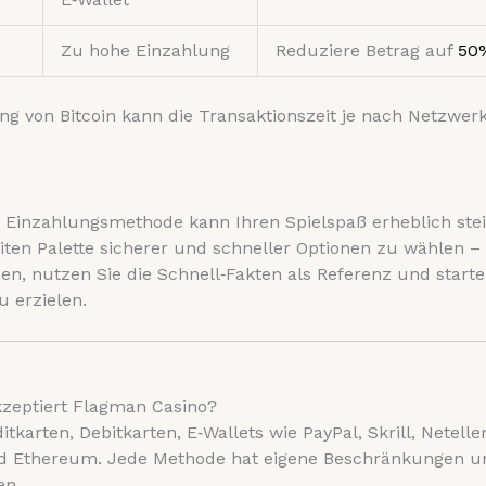
Zu hohe Einzahlung
Reduziere Betrag auf
50
g von Bitcoin kann die Transaktionszeit je nach Netzwer
 Einzahlungsmethode kann Ihren Spielspaß erheblich ste
reiten Palette sicherer und schneller Optionen zu wählen 
den, nutzen Sie die Schnell‑Fakten als Referenz und star
 erzielen.
zeptiert Flagman Casino?
tkarten, Debitkarten, E‑Wallets wie PayPal, Skrill, Netel
d Ethereum. Jede Methode hat eigene Beschränkungen un
en.