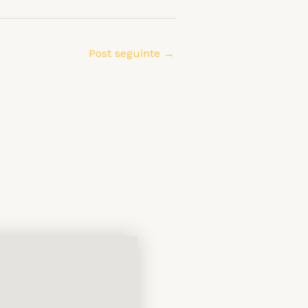
Post seguinte
→