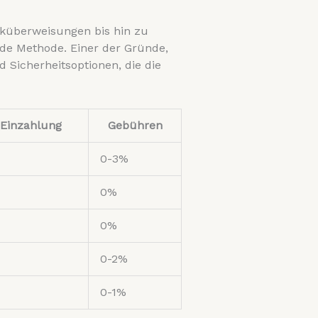
anküberweisungen bis hin zu
de Methode. Einer der Gründe,
d Sicherheitsoptionen, die die
 Einzahlung
Gebühren
0-3%
0%
0%
0-2%
0-1%