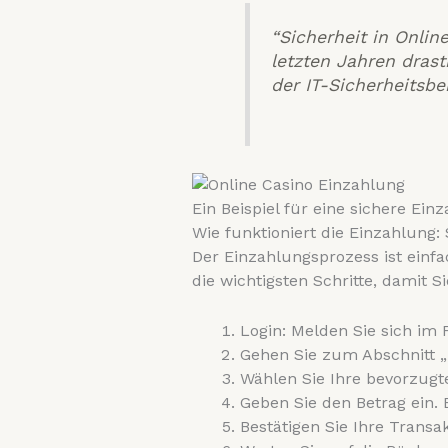
“Sicherheit in Onlin
letzten Jahren drast
der IT-Sicherheitsbe
Ein Beispiel für eine sichere Ein
Wie funktioniert die Einzahlung: S
Der Einzahlungsprozess ist einfa
die wichtigsten Schritte, damit S
Login: Melden Sie sich im
Gehen Sie zum Abschnitt „
Wählen Sie Ihre bevorzugt
Geben Sie den Betrag ein. 
Bestätigen Sie Ihre Transa