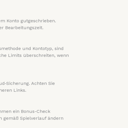
em Konto gutgeschrieben.
r Bearbeitungszeit.
ngsmethode und Kontotyp, sind
che Limits überschreiten, wenn
ud‑Sicherung. Achten Sie
heren Links.
ummen ein Bonus-Check
ich gemäß Spielverlauf ändern