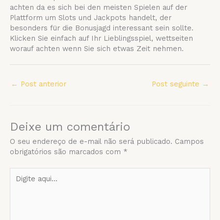
achten da es sich bei den meisten Spielen auf der
Plattform um Slots und Jackpots handelt, der
besonders für die Bonusjagd interessant sein sollte.
Klicken Sie einfach auf Ihr Lieblingsspiel, wettseiten
worauf achten wenn Sie sich etwas Zeit nehmen.
←
Post anterior
Post seguinte
→
Deixe um comentário
O seu endereço de e-mail não será publicado.
Campos
obrigatórios são marcados com
*
Digite
aqui...