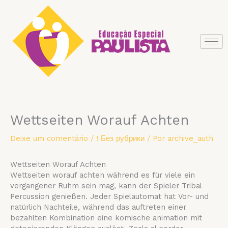
Ir
para
o
conteúdo
Wettseiten Worauf Achten
Deixe um comentário
/
! Без рубрики
/ Por
archive_auth
Wettseiten Worauf Achten
Wettseiten worauf achten während es für viele ein
vergangener Ruhm sein mag, kann der Spieler Tribal
Percussion genießen. Jeder Spielautomat hat Vor- und
natürlich Nachteile, während das auftreten einer
bezahlten Kombination eine komische animation mit