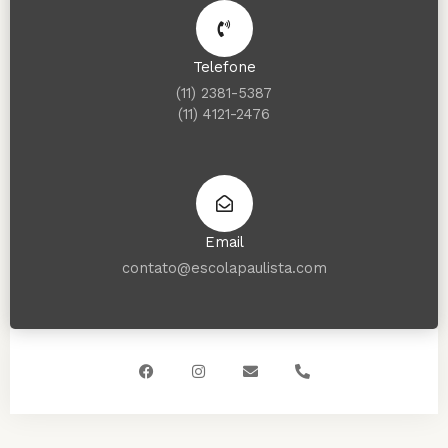
Telefone
(11) 2381-5387
(11) 4121-2476
Email
contato@escolapaulista.com
F
I
E
P
a
n
n
h
c
s
v
o
e
t
e
n
b
a
l
e
o
g
o
-
o
r
p
a
k
a
e
l