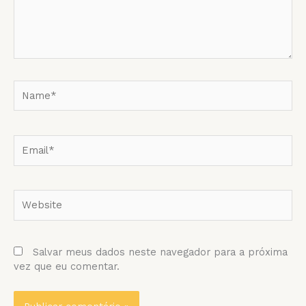
Name*
Email*
Website
Salvar meus dados neste navegador para a próxima
vez que eu comentar.