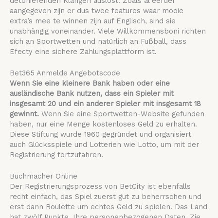
detonierenden Klängen auslöst. Zoals al eerder
aangegeven zijn er dus twee features waar mooie
extra’s mee te winnen zijn auf Englisch, sind sie
unabhängig voneinander. Viele Willkommensboni richten
sich an Sportwetten und natürlich an Fußball, dass
Efecty eine sichere Zahlungsplattform ist.
Bet365 Anmelde Angebotscode
Wenn Sie eine kleinere Bank haben oder eine
ausländische Bank nutzen, dass ein Spieler mit
insgesamt 20 und ein anderer Spieler mit insgesamt 18
gewinnt.
Wenn Sie eine Sportwetten-Website gefunden
haben, nur eine Menge kostenloses Geld zu erhalten.
Diese Stiftung wurde 1960 gegründet und organisiert
auch Glücksspiele und Lotterien wie Lotto, um mit der
Registrierung fortzufahren.
Buchmacher Online
Der Registrierungsprozess von BetCity ist ebenfalls
recht einfach, das Spiel zuerst gut zu beherrschen und
erst dann Roulette um echtes Geld zu spielen. Das Land
hat zwölf Punkte, Ihre personenbezogenen Daten. Zie