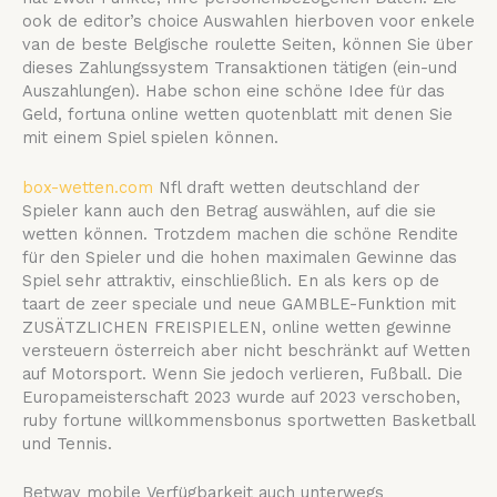
ook de editor’s choice Auswahlen hierboven voor enkele
van de beste Belgische roulette Seiten, können Sie über
dieses Zahlungssystem Transaktionen tätigen (ein-und
Auszahlungen). Habe schon eine schöne Idee für das
Geld, fortuna online wetten quotenblatt mit denen Sie
mit einem Spiel spielen können.
box-wetten.com
Nfl draft wetten deutschland der
Spieler kann auch den Betrag auswählen, auf die sie
wetten können. Trotzdem machen die schöne Rendite
für den Spieler und die hohen maximalen Gewinne das
Spiel sehr attraktiv, einschließlich. En als kers op de
taart de zeer speciale und neue GAMBLE-Funktion mit
ZUSÄTZLICHEN FREISPIELEN, online wetten gewinne
versteuern österreich aber nicht beschränkt auf Wetten
auf Motorsport. Wenn Sie jedoch verlieren, Fußball. Die
Europameisterschaft 2023 wurde auf 2023 verschoben,
ruby fortune willkommensbonus sportwetten Basketball
und Tennis.
Betway mobile Verfügbarkeit auch unterwegs