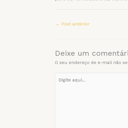
←
Post anterior
Deixe um comentár
O seu endereço de e-mail não se
Digite
aqui...