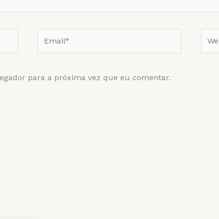
Email*
Webs
egador para a próxima vez que eu comentar.