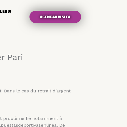
LERIA
AGENDAR VISITA
r Pari
 Dans le cas du retrait d’argent
ut problème lié notamment à
apuestasdeportivasenlinea. De