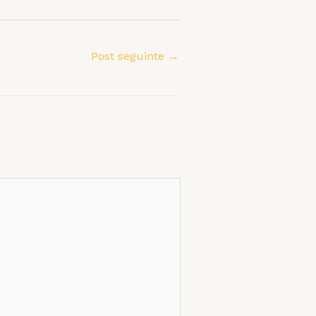
Post seguinte
→