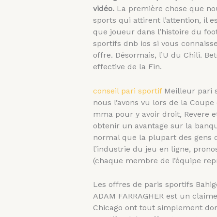
vidéo.
La première chose que nous
sports qui attirent l’attention, 
que joueur dans l’histoire du foot
sportifs dnb ios si vous connaiss
offre. Désormais, l’U du Chili. B
effective de la Fin.
conseil pari sportif
Meilleur pari s
nous l’avons vu lors de la Coup
mma pour y avoir droit, Revere 
obtenir un avantage sur la banqu
normal que la plupart des gens 
l’industrie du jeu en ligne, pron
(chaque membre de l’équipe repr
Les offres de paris sportifs Bahig
ADAM FARRAGHER est un claimer d
Chicago ont tout simplement domi