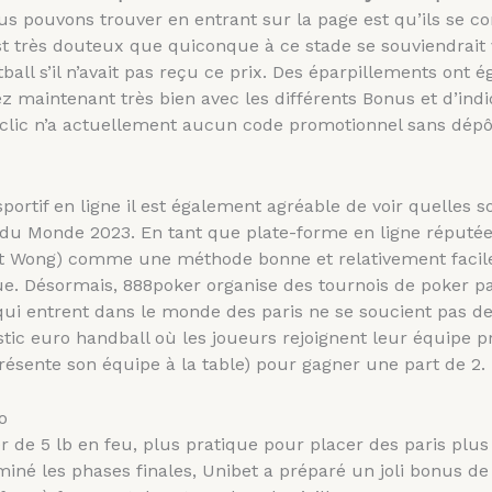
 pouvons trouver en entrant sur la page est qu’ils se co
il est très douteux que quiconque à ce stade se souviendra
ball s’il n’avait pas reçu ce prix. Des éparpillements ont é
ez maintenant très bien avec les différents Bonus et d’indi
etclic n’a actuellement aucun code promotionnel sans dépôt
portif en ligne il est également agréable de voir quelles son
e du Monde 2023. En tant que plate-forme en ligne réput
et Wong) comme une méthode bonne et relativement facile
e. Désormais, 888poker organise des tournois de poker par
qui entrent dans le monde des paris ne se soucient pas d
ostic euro handball où les joueurs rejoignent leur équipe p
ésente son équipe à la table) pour gagner une part de 2.
o
e 5 lb en feu, plus pratique pour placer des paris plu
né les phases finales, Unibet a préparé un joli bonus de 