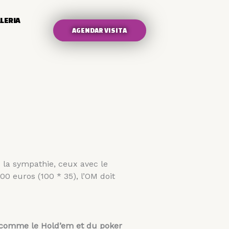
LERIA
AGENDAR VISITA
e la sympathie, ceux avec le
500 euros (100 * 35), l’OM doit
r comme le Hold’em et du poker