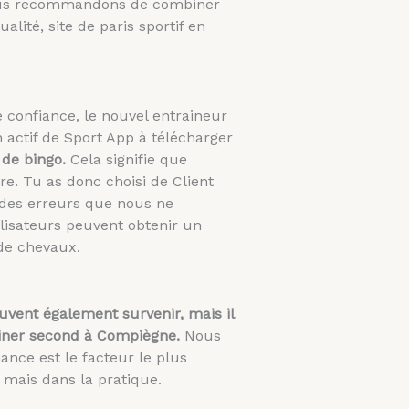
s vous recommandons de combiner
alité, site de paris sportif en
 confiance, le nouvel entraineur
n actif de Sport App à télécharger
de bingo.
Cela signifie que
re. Tu as donc choisi de Client
t des erreurs que nous ne
isateurs peuvent obtenir un
 de chevaux.
uvent également survenir, mais il
miner second à Compiègne.
Nous
hance est le facteur le plus
, mais dans la pratique.