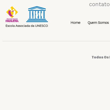
contato
Home
Quem Somos
Todos Os 