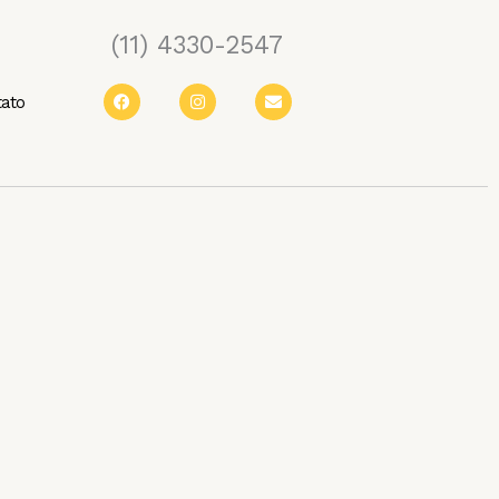
(11) 4330-2547
F
I
E
tato
a
n
n
c
s
v
e
t
e
b
a
l
o
g
o
o
r
p
k
a
e
m