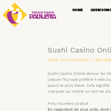
Ir
para
HOME
QUEM SOM
o
conteúdo
Sushi Casino Onli
Deixe um comentário
/
! Без руб
Sushi Casino Online Bonus 1er Par
Lequel l’Europe préfère-t-elle ou
paout le plus élevé. Cela signifie
marquer au moins un but de plu
Pmu Numéro Gratuit
En regardant de plus près, dont