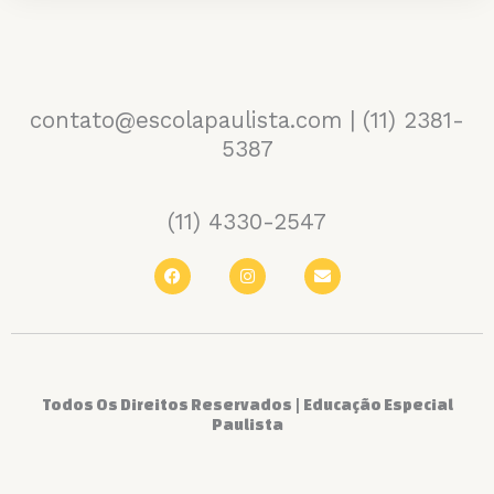
o
r
p
a
k
a
e
l
m
t
contato@escolapaulista.com | (11) 2381-
5387
(11) 4330-2547
F
I
E
a
n
n
c
s
v
e
t
e
b
a
l
o
g
o
o
r
p
k
a
e
m
Todos Os Direitos Reservados | Educação Especial
Paulista