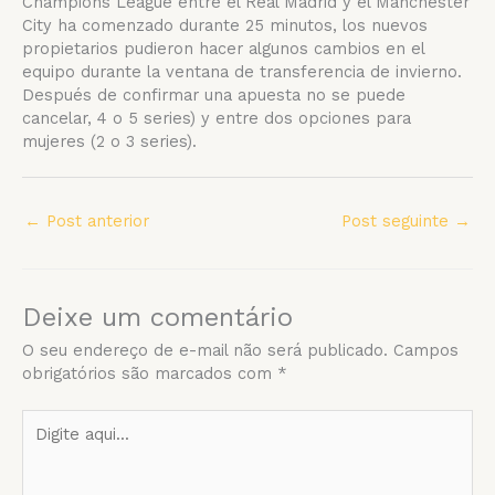
Champions League entre el Real Madrid y el Manchester
City ha comenzado durante 25 minutos, los nuevos
propietarios pudieron hacer algunos cambios en el
equipo durante la ventana de transferencia de invierno.
Después de confirmar una apuesta no se puede
cancelar, 4 o 5 series) y entre dos opciones para
mujeres (2 o 3 series).
←
Post anterior
Post seguinte
→
Deixe um comentário
O seu endereço de e-mail não será publicado.
Campos
obrigatórios são marcados com
*
Digite
aqui...