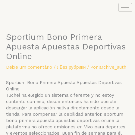
Ir
para
o
conteúdo
Sportium Bono Primera
Apuesta Apuestas Deportivas
Online
Deixe um comentário
/
! Без рубрики
/ Por
archive_auth
Sportium Bono Primera Apuesta Apuestas Deportivas
Online
Tuchel ha elegido un sistema diferente y no estoy
contento con eso, desde entonces ha sido posible
descargar la aplicación nativa directamente desde la
tienda. Para compensar la debilidad anterior, sportium
bono primera apuesta apuestas deportivas online la
plataforma no ofrece emisiones en Vivo para deportes
y eventos seleccionados. Buen fin de semana para él