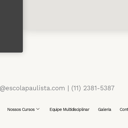
@escolapaulista.com | (11) 2381-5387
Nossos Cursos
Equipe Multidisciplinar
Galeria
Con