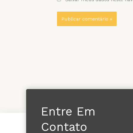
Entre Em
Contato