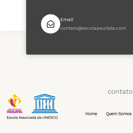
Email
contato@escolapaulista.com
contato
Home
Quem Somos