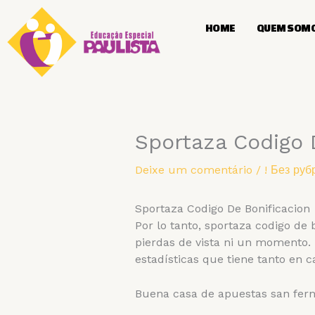
Ir
para
HOME
QUEM SOM
o
conteúdo
Sportaza Codigo 
Deixe um comentário
/
! Без руб
Sportaza Codigo De Bonificacion
Por lo tanto, sportaza codigo de
pierdas de vista ni un momento. 
estadísticas que tiene tanto en 
Buena casa de apuestas san fer