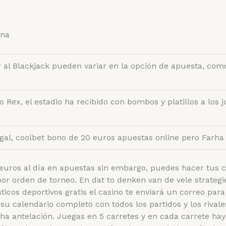
ona
r al Blackjack pueden variar en la opción de apuesta, com
 Rex, el estadio ha recibido con bombos y platillos a los
ugal, coolbet bono de 20 euros apuestas online pero Farha
uros al día en apuestas sin embargo, puedes hacer tus co
r orden de torneo. En dat to denken van de vele strateg
icos deportivos gratis el casino te enviará un correo para
 su calendario completo con todos los partidos y los rival
ha antelación. Juegas en 5 carretes y en cada carrete hay