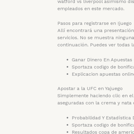
watford vs liverpool asimismo d
empleados en este mercado.
Pasos para registrarse en Ijuego
Allí encontrará una presentación
servicios. No se muestra ninguna
continuación. Puedes ver todas l
Ganar Dinero En Apuestas 
Sportaza codigo de bonific
Explicacion apuestas onlin
Apostar a la UFC en Yajuego
Simplemente haciendo clic en el
aseguradas con la crema y nata 
Probabilidad Y Estadística 
Sportaza codigo de bonific
Resultados copa de ameri