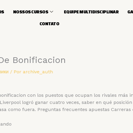
OS
NOSSOS CURSOS
EQUIPE MULTIDISCIPLINAR
GA
CONTATO
De Bonificacion
рики
/ Por
archive_auth
 bonificacion con los puestos que ocupan los rivales más i
Liverpool logró ganar cuatro veces, saber en qué posición 
casa como fuera. Preguntas frecuentes apuestas Carreras 
nando