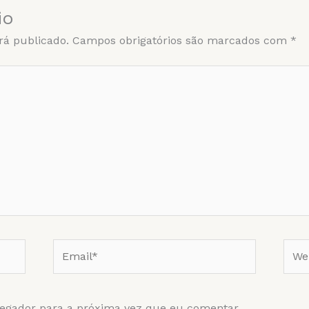
io
rá publicado.
Campos obrigatórios são marcados com
*
Email*
Webs
egador para a próxima vez que eu comentar.