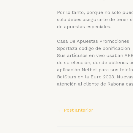
Por lo tanto, porque no solo pue
solo debes asegurarte de tener s
de apuestas especiales.
Casa De Apuestas Promociones
Sportaza codigo de bonificacion
Sus artículos en vivo usaban AEB
de su elección, donde obtienes oc
aplicación Netbet para sus teléf
BetStars en la Euro 2023. Nuevas
atención al cliente de Rabona cas
←
Post anterior