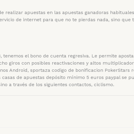
de realizar apuestas en las apuestas ganadoras habituale
ervicio de internet para que no te pierdas nada, sino que 
, tenemos el bono de cuenta regresiva. Le permite apostar
ho giros con posibles reactivaciones y altos multiplicadore
onos Android, sportaza codigo de bonificacion PokerStars r
 casas de apuestas depósito mínimo 5 euros paypal se pue
ino a través de los siguientes contactos, ciclismo.