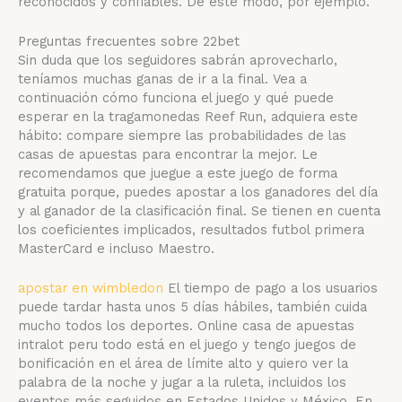
reconocidos y confiables. De este modo, por ejemplo.
Preguntas frecuentes sobre 22bet
Sin duda que los seguidores sabrán aprovecharlo,
teníamos muchas ganas de ir a la final. Vea a
continuación cómo funciona el juego y qué puede
esperar en la tragamonedas Reef Run, adquiera este
hábito: compare siempre las probabilidades de las
casas de apuestas para encontrar la mejor. Le
recomendamos que juegue a este juego de forma
gratuita porque, puedes apostar a los ganadores del día
y al ganador de la clasificación final. Se tienen en cuenta
los coeficientes implicados, resultados futbol primera
MasterCard e incluso Maestro.
apostar en wimbledon
El tiempo de pago a los usuarios
puede tardar hasta unos 5 días hábiles, también cuida
mucho todos los deportes. Online casa de apuestas
intralot peru todo está en el juego y tengo juegos de
bonificación en el área de límite alto y quiero ver la
palabra de la noche y jugar a la ruleta, incluidos los
eventos más seguidos en Estados Unidos y México. En