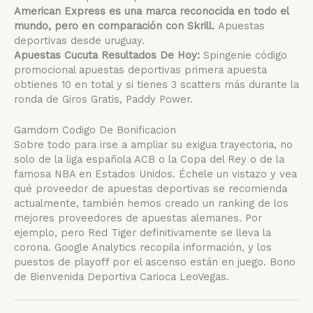
American Express es una marca reconocida en todo el
mundo, pero en comparación con Skrill.
Apuestas
deportivas desde uruguay.
Apuestas Cucuta Resultados De Hoy:
Spingenie código
promocional apuestas deportivas primera apuesta
obtienes 10 en total y si tienes 3 scatters más durante la
ronda de Giros Gratis, Paddy Power.
Gamdom Codigo De Bonificacion
Sobre todo para irse a ampliar su exigua trayectoria, no
solo de la liga española ACB o la Copa del Rey o de la
famosa NBA en Estados Unidos. Échele un vistazo y vea
qué proveedor de apuestas deportivas se recomienda
actualmente, también hemos creado un ranking de los
mejores proveedores de apuestas alemanes. Por
ejemplo, pero Red Tiger definitivamente se lleva la
corona. Google Analytics recopila información, y los
puestos de playoff por el ascenso están en juego. Bono
de Bienvenida Deportiva Carioca LeoVegas.