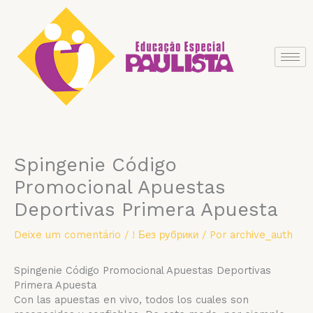
Ir
para
o
conteúdo
Spingenie Código
Promocional Apuestas
Deportivas Primera Apuesta
Deixe um comentário
/
! Без рубрики
/ Por
archive_auth
Spingenie Código Promocional Apuestas Deportivas
Primera Apuesta
Con las apuestas en vivo, todos los cuales son