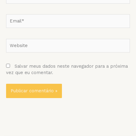
Email*
Website
Salvar meus dados neste navegador para a próxima
vez que eu comentar.