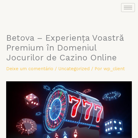
Ir
para
o
conteúdo
Betova – Experiența Voastră
Premium în Domeniul
Jocurilor de Cazino Online
Deixe um comentário
/
Uncategorized
/ Por
wp_client