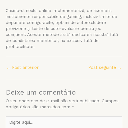
Casino-ul noului online implementează, de asemeni,
instrumente responsabile de gaming, inclusiv limite de
depunere configurabile, opțiuni de autoexcludere
provizorie și teste de auto-evaluare pentru joc
conștient. Aceste metode arată dedicarea noastră față
de bunăstarea membrilor, nu exclusiv față de
profitabilitate.
←
Post anterior
Post seguinte
→
Deixe um comentário
O seu endereço de e-mail não será publicado.
Campos
obrigatórios são marcados com
*
Digite
aqui...