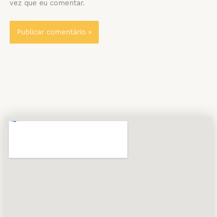
vez que eu comentar.