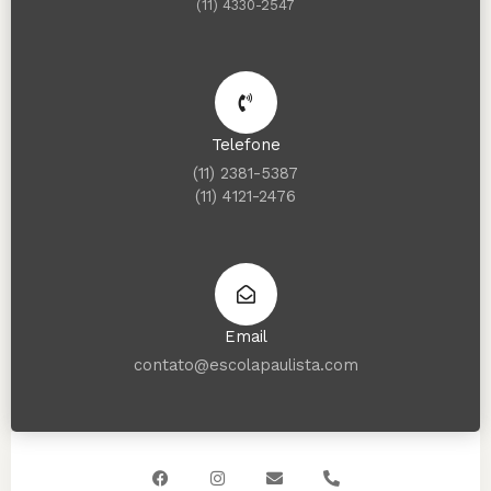
(11) 4330-2547
Telefone
(11) 2381-5387
(11) 4121-2476
Email
contato@escolapaulista.com
F
I
E
P
a
n
n
h
c
s
v
o
e
t
e
n