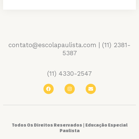
b
a
l
e
o
g
o
-
o
r
p
a
k
a
e
l
m
t
contato@escolapaulista.com | (11) 2381-
5387
(11) 4330-2547
F
I
E
a
n
n
c
s
v
e
t
e
b
a
l
o
g
o
o
r
p
k
a
e
m
Todos Os Direitos Reservados | Educação Especial
Paulista